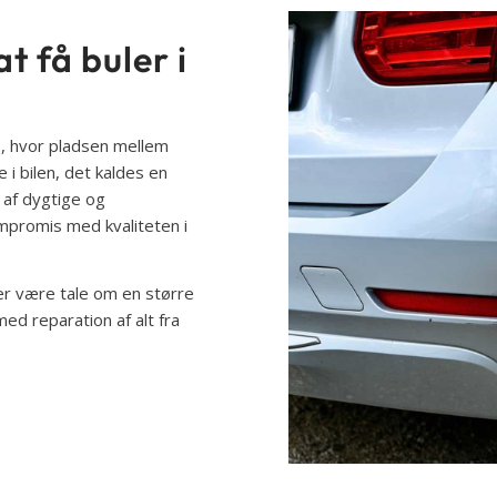
t få buler i
ds, hvor pladsen mellem
 i bilen, det kaldes en
t af dygtige og
mpromis med kvaliteten i
der være tale om en større
med reparation af alt fra