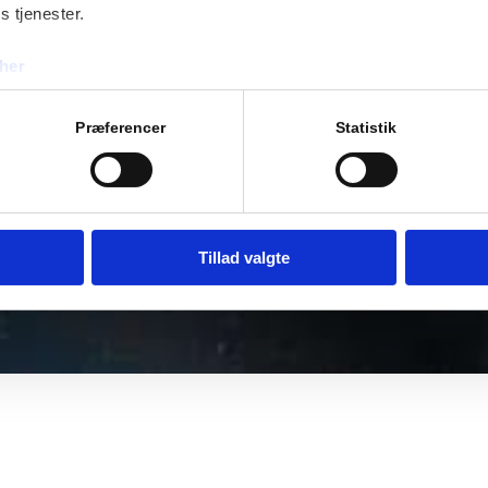
s tjenester.
her
Præferencer
Statistik
Tillad valgte