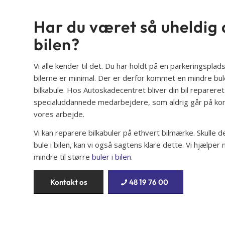
Har du været så uheldig a
bilen?
Vi alle kender til det. Du har holdt på en parkeringspla
bilerne er minimal. Der er derfor kommet en mindre bule
bilkabule. Hos Autoskadecentret bliver din bil reparere
specialuddannede medarbejdere, som aldrig går på ko
vores arbejde.
Vi kan reparere bilkabuler på ethvert bilmærke. Skulle 
bule i bilen, kan vi også sagtens klare dette. Vi hjælper 
mindre til større
buler i bilen
.
Kontakt os
48 19 76 00